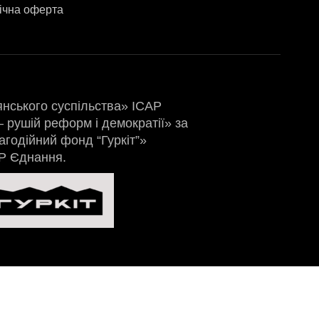
ічна оферта
янського суспільства» ІСАР
 рушій реформ і демократії» за
агодійний фонд “Гуркіт”»
АР Єднання.