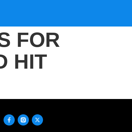
S FOR
 HIT