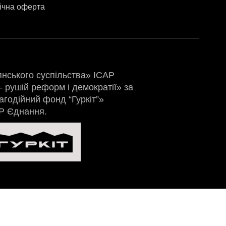
ічна оферта
янського суспільства» ІСАР
 рушій реформ і демократії» за
агодійний фонд “Гуркіт”»
АР Єднання.