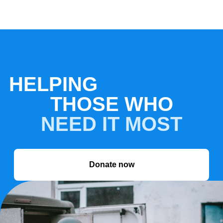
HELPING
THOSE WHO
NEED IT MOST
Donate now