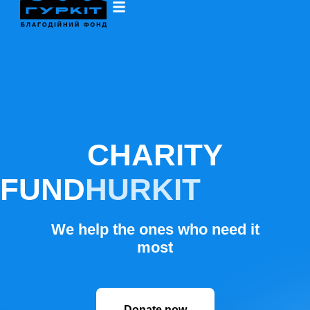
CHARITY
FUND
HURKIT
We help the ones who need it
most
Donate now