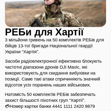
РЕБи для Хартії
3 мільйони гривень на 50 комплектів РЕБів для
бійців 13-тої бригади Національної гвардії
України “Хартія”.
Засоби радіоелектронної ефективно блокують
частотні діапазони дронів DJI Mavic, які
використовують для скидання вибухівки на
позиції. Саме такі атаки спричиняють значний
відсоток усіх поранень наших військових.
Натомість 50 комплектів РЕБів забезпечать
захист більшості піхотних груп “Хартії”.
💳Номер картки банки 4441 1111 2420 9879